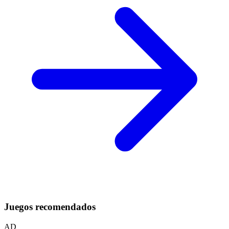
Juegos recomendados
AD