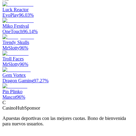
Luck Reactor
EvoPlay
96.03
%
Miko Festival
OneTouch
96.14
%
Trendy Skulls
MrSlotty
96
%
Troll Faces
MrSlotty
96
%
Gem Vortex
Dragon Gaming
97.27
%
Pin Plinko
Mascot
96
%
C
CasinoHub
Sponsor
Apuestas deportivas con las mejores cuotas. Bono de bienvenida
para nuevos usuarios.