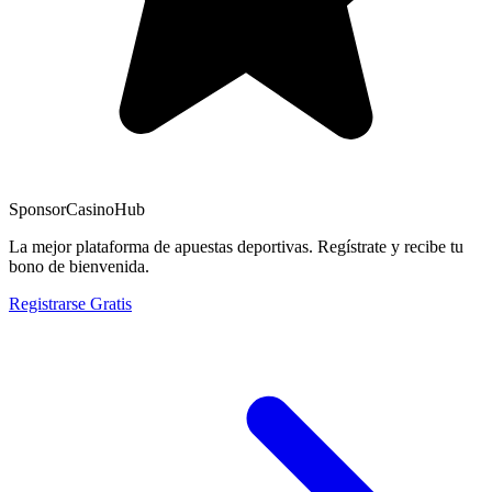
Sponsor
CasinoHub
La mejor plataforma de apuestas deportivas. Regístrate y recibe tu
bono de bienvenida.
Registrarse Gratis