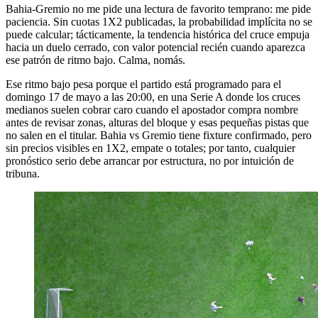
Bahia-Gremio no me pide una lectura de favorito temprano: me pide
paciencia. Sin cuotas 1X2 publicadas, la probabilidad implícita no se
puede calcular; tácticamente, la tendencia histórica del cruce empuja
hacia un duelo cerrado, con valor potencial recién cuando aparezca
ese patrón de ritmo bajo. Calma, nomás.
Ese ritmo bajo pesa porque el partido está programado para el
domingo 17 de mayo a las 20:00, en una Serie A donde los cruces
medianos suelen cobrar caro cuando el apostador compra nombre
antes de revisar zonas, alturas del bloque y esas pequeñas pistas que
no salen en el titular. Bahia vs Gremio tiene fixture confirmado, pero
sin precios visibles en 1X2, empate o totales; por tanto, cualquier
pronóstico serio debe arrancar por estructura, no por intuición de
tribuna.