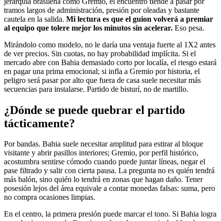
jerarquía brasileña como Gremio, el encuentro tiende a pasar por
tramos largos de administración, presión por oleadas y bastante
cautela en la salida.
Mi lectura es que el guion volverá a premiar
al equipo que tolere mejor los minutos sin acelerar.
Eso pesa.
Mirándolo como modelo, no le daría una ventaja fuerte al 1X2 antes
de ver precios. Sin cuotas, no hay probabilidad implícita. Si el
mercado abre con Bahia demasiado corto por localía, el riesgo estará
en pagar una prima emocional; si infla a Gremio por historia, el
peligro será pasar por alto que fuera de casa suele necesitar más
secuencias para instalarse. Partido de bisturí, no de martillo.
¿Dónde se puede quebrar el partido
tácticamente?
Por bandas. Bahia suele necesitar amplitud para estirar al bloque
visitante y abrir pasillos interiores; Gremio, por perfil histórico,
acostumbra sentirse cómodo cuando puede juntar líneas, negar el
pase filtrado y salir con cierta pausa. La pregunta no es quién tendrá
más balón, sino quién lo tendrá en zonas que hagan daño. Tener
posesión lejos del área equivale a contar monedas falsas: suma, pero
no compra ocasiones limpias.
En el centro, la primera presión puede marcar el tono. Si Bahia logra