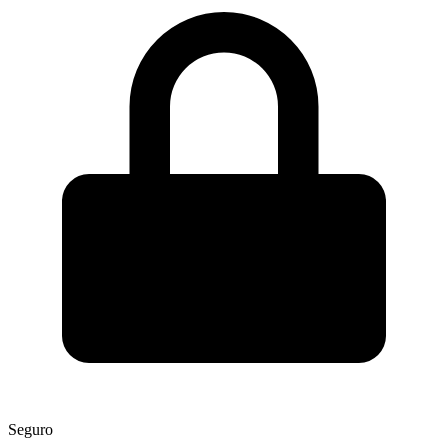
Seguro