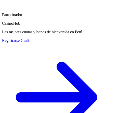
Patrocinador
CasinoHub
Las mejores cuotas y bonos de bienvenida en Perú.
Registrarse Gratis