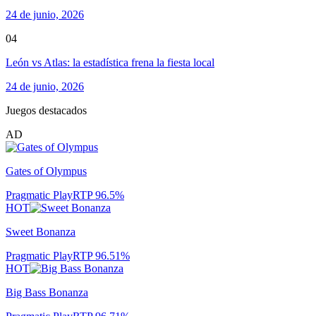
24 de junio, 2026
04
León vs Atlas: la estadística frena la fiesta local
24 de junio, 2026
Juegos destacados
AD
Gates of Olympus
Pragmatic Play
RTP
96.5
%
HOT
Sweet Bonanza
Pragmatic Play
RTP
96.51
%
HOT
Big Bass Bonanza