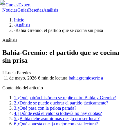
C
CuotasExpert
Noticias
Guías
Reseñas
Análisis
Inicio
›
Análisis
›
Bahia-Gremio: el partido que se cocina sin prisa
Análisis
Bahia-Gremio: el partido que se cocina
sin prisa
L
Lucía Paredes
·
11 de mayo, 2026
·
6 min
de lectura
·
bahia
gremio
serie a
Contenido del artículo
1.
¿Qué patrón histórico se repite entre Bahia y Gremio?
2.
¿Dónde se puede quebrar el partido tácticamente?
3.
¿Qué pasa con la pelota parada?
4.
¿Dónde está el valor si todavía no hay cuotas?
5.
¿Bahia debe asumir más riesgo por ser local?
6.
¿Qué apuesta encaja mejor con esta lectura?