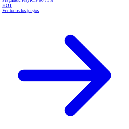
Pragmatic Play
RTP
96.71
%
HOT
Ver todos los juegos