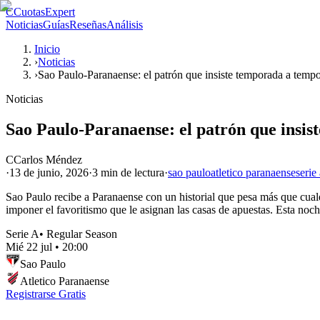
C
CuotasExpert
Noticias
Guías
Reseñas
Análisis
Inicio
›
Noticias
›
Sao Paulo-Paranaense: el patrón que insiste temporada a temp
Noticias
Sao Paulo-Paranaense: el patrón que insi
C
Carlos Méndez
·
13 de junio, 2026
·
3 min
de lectura
·
sao paulo
atletico paranaense
serie
Sao Paulo recibe a Paranaense con un historial que pesa más que cualqu
imponer el favoritismo que le asignan las casas de apuestas. Esta noche
Serie A
•
Regular Season
Mié 22 jul
•
20:00
Sao Paulo
Atletico Paranaense
Registrarse Gratis