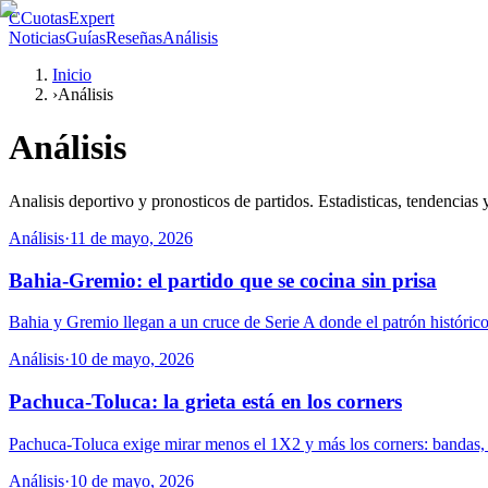
C
CuotasExpert
Noticias
Guías
Reseñas
Análisis
Inicio
›
Análisis
Análisis
Analisis deportivo y pronosticos de partidos. Estadisticas, tendencia
Análisis
·
11 de mayo, 2026
Bahia-Gremio: el partido que se cocina sin prisa
Bahia y Gremio llegan a un cruce de Serie A donde el patrón históric
Análisis
·
10 de mayo, 2026
Pachuca-Toluca: la grieta está en los corners
Pachuca-Toluca exige mirar menos el 1X2 y más los corners: bandas, 
Análisis
·
10 de mayo, 2026