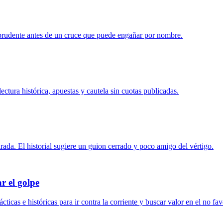
a prudente antes de un cruce que puede engañar por nombre.
lectura histórica, apuestas y cautela sin cuotas publicadas.
arada. El historial sugiere un guion cerrado y poco amigo del vértigo.
r el golpe
ticas e históricas para ir contra la corriente y buscar valor en el no fav