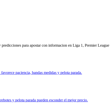
s y predicciones para apostar con informacion en Liga 1, Premier League
o favorece paciencia, bandas medidas y pelota parada.
rebotes y pelota parada pueden esconder el mejor precio.