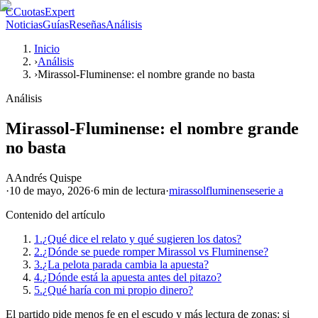
C
CuotasExpert
Noticias
Guías
Reseñas
Análisis
Inicio
›
Análisis
›
Mirassol-Fluminense: el nombre grande no basta
Análisis
Mirassol-Fluminense: el nombre grande
no basta
A
Andrés Quispe
·
10 de mayo, 2026
·
6 min
de lectura
·
mirassol
fluminense
serie a
Contenido del artículo
1.
¿Qué dice el relato y qué sugieren los datos?
2.
¿Dónde se puede romper Mirassol vs Fluminense?
3.
¿La pelota parada cambia la apuesta?
4.
¿Dónde está la apuesta antes del pitazo?
5.
¿Qué haría con mi propio dinero?
El partido pide menos fe en el escudo y más lectura de zonas: si