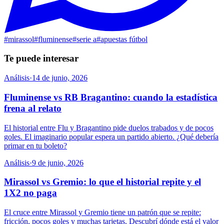
#
mirassol
#
fluminense
#
serie a
#
apuestas fútbol
Te puede interesar
Análisis
·
14 de junio, 2026
Fluminense vs RB Bragantino: cuando la estadística
frena al relato
El historial entre Flu y Bragantino pide duelos trabados y de pocos
goles. El imaginario popular espera un partido abierto. ¿Qué debería
primar en tu boleto?
Análisis
·
9 de junio, 2026
Mirassol vs Gremio: lo que el historial repite y el
1X2 no paga
El cruce entre Mirassol y Gremio tiene un patrón que se repite:
fricción, pocos goles y muchas tarjetas. Descubrí dónde está el valor