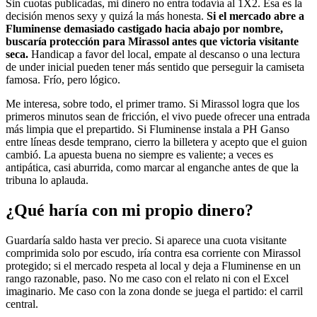
Sin cuotas publicadas, mi dinero no entra todavía al 1X2. Esa es la
decisión menos sexy y quizá la más honesta.
Si el mercado abre a
Fluminense demasiado castigado hacia abajo por nombre,
buscaría protección para Mirassol antes que victoria visitante
seca.
Handicap a favor del local, empate al descanso o una lectura
de under inicial pueden tener más sentido que perseguir la camiseta
famosa. Frío, pero lógico.
Me interesa, sobre todo, el primer tramo. Si Mirassol logra que los
primeros minutos sean de fricción, el vivo puede ofrecer una entrada
más limpia que el prepartido. Si Fluminense instala a PH Ganso
entre líneas desde temprano, cierro la billetera y acepto que el guion
cambió. La apuesta buena no siempre es valiente; a veces es
antipática, casi aburrida, como marcar al enganche antes de que la
tribuna lo aplauda.
¿Qué haría con mi propio dinero?
Guardaría saldo hasta ver precio. Si aparece una cuota visitante
comprimida solo por escudo, iría contra esa corriente con Mirassol
protegido; si el mercado respeta al local y deja a Fluminense en un
rango razonable, paso. No me caso con el relato ni con el Excel
imaginario. Me caso con la zona donde se juega el partido: el carril
central.