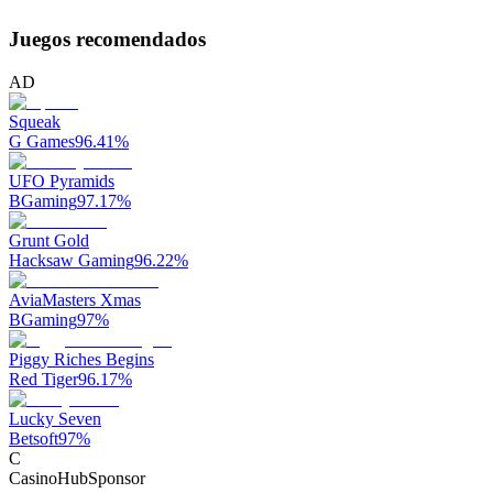
Juegos recomendados
AD
Squeak
G Games
96.41
%
UFO Pyramids
BGaming
97.17
%
Grunt Gold
Hacksaw Gaming
96.22
%
AviaMasters Xmas
BGaming
97
%
Piggy Riches Begins
Red Tiger
96.17
%
Lucky Seven
Betsoft
97
%
C
CasinoHub
Sponsor