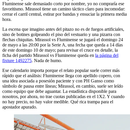
Fluminense sale demasiado corto por nombre, yo no compraría ese
favoritismo. Mirassol tiene un camino táctico claro para incomodar:
cerrar el carril central, estirar por bandas y ensuciar la primera media
hora.
La escena que imagino antes del pitazo no es de fuegos artificiales,
sino de botines golpeando el piso del vestuario y una pizarra con
flechas chiquitas. Mirassol vs Fluminense se jugará el domingo 24
de mayo a las 20:00 por la Serie A, una fecha que queda a 14 días
de este domingo 10 de mayo; para revisar el cruce en detalle, la
ficha del partido Mirassol vs Fluminense queda en
la página del
fixture 1492275
. Nada de humo.
Ese calendario importa porque el relato popular suele correr más
rápido que el análisis: Fluminense llega con apellido copero, con
una idea asociada a posesión paciente y con PH Ganso como
símbolo de pausa entre líneas; Mirassol, en cambio, suele ser leído
como equipo que debe aguantar. La estadística disponible para
nosotros, por ahora, no trae cuotas publicadas en el 1X2. Y cuando
no hay precio, no hay valor medible. Qué rica trampa para el
apostador apurado.