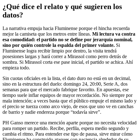
¿Qué dice el relato y qué sugieren los
datos?
La narrativa empuja hacia Fluminense porque el hincha recuerda
mejor la camiseta que los metros entre líneas.
Mi lectura va contra
esa comodidad: el partido no se define por jerarquía nominal,
sino por quién controle la espalda del primer volante.
Si
Fluminense logra recibir limpio por dentro, la visita tendrá
posesiones largas y hará correr a Mirassol como perro detrás de
sombra. Si Mirassol corta ese pase inicial, el partido se achica. Ahí
empieza todo.
Sin cuotas oficiales en la lista, el dato duro no está en un decimal,
sino en la estructura del duelo: domingo 24, 20:00, Serie A, dos
semanas para que el mercado fabrique favorito. En apuestas, ese
tiempo suele inflar equipos de mayor recordación. No siempre por
mala intención; a veces basta que el público empuje el mismo lado y
el precio se tuerza como arco viejo, de esos que uno ve en canchas
de barrio y nadie endereza porque “todavía sirve”.
PH Ganso merece una mención aparte porque no necesita velocidad
para romper un partido. Recibe, perfila, espera medio segundo y
cambia el ritmo. Para entender ese tipo de pausa, sirve mirar cómo
Fluminense ha construido ataques con paciencia alrededor de su