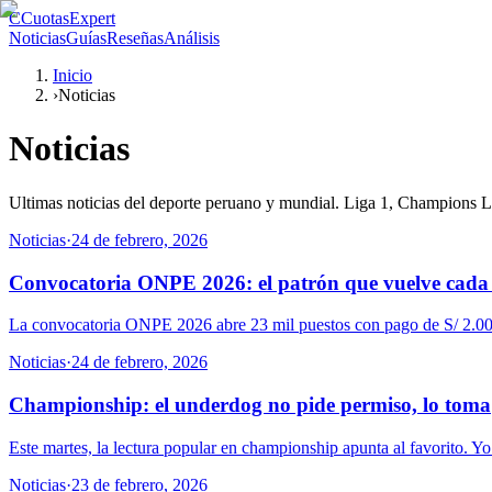
C
CuotasExpert
Noticias
Guías
Reseñas
Análisis
Inicio
›
Noticias
Noticias
Ultimas noticias del deporte peruano y mundial. Liga 1, Champions Lea
Noticias
·
24 de febrero, 2026
Convocatoria ONPE 2026: el patrón que vuelve cada 
La convocatoria ONPE 2026 abre 23 mil puestos con pago de S/ 2.000 y 
Noticias
·
24 de febrero, 2026
Championship: el underdog no pide permiso, lo toma
Este martes, la lectura popular en championship apunta al favorito. Yo 
Noticias
·
23 de febrero, 2026