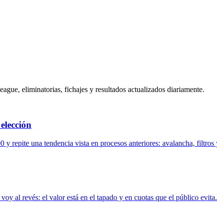
gue, eliminatorias, fichajes y resultados actualizados diariamente.
elección
repite una tendencia vista en procesos anteriores: avalancha, filtros 
voy al revés: el valor está en el tapado y en cuotas que el público evita.