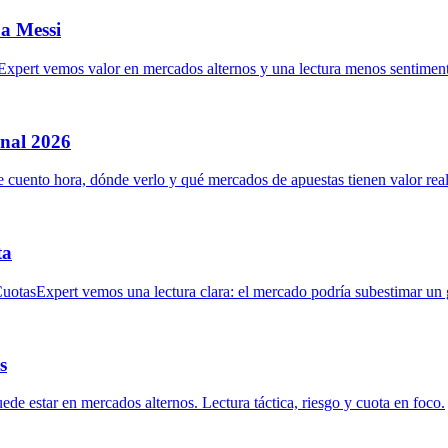
 a Messi
pert vemos valor en mercados alternos y una lectura menos sentimenta
inal 2026
uento hora, dónde verlo y qué mercados de apuestas tienen valor real
ta
CuotasExpert vemos una lectura clara: el mercado podría subestimar un 
s
uede estar en mercados alternos. Lectura táctica, riesgo y cuota en foco.