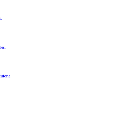
s.
les.
euforia.