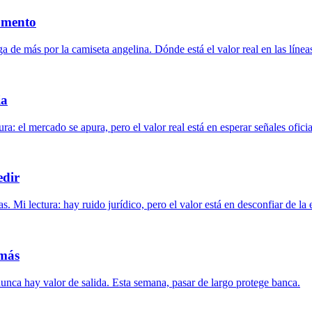
momento
 de más por la camiseta angelina. Dónde está el valor real en las línea
ia
ra: el mercado se apura, pero el valor real está en esperar señales oficia
edir
. Mi lectura: hay ruido jurídico, pero el valor está en desconfiar de la 
 más
i nunca hay valor de salida. Esta semana, pasar de largo protege banca.