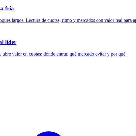
a fría
ques largos. Lectura de cuotas, ritmo y mercados con valor real para a
l líder
y abre valor en cuotas: dónde entrar, qué mercado evitar y por qué.