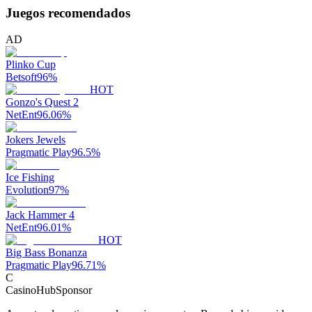
Juegos recomendados
AD
Plinko Cup
Betsoft
96
%
HOT
Gonzo's Quest 2
NetEnt
96.06
%
Jokers Jewels
Pragmatic Play
96.5
%
Ice Fishing
Evolution
97
%
Jack Hammer 4
NetEnt
96.01
%
HOT
Big Bass Bonanza
Pragmatic Play
96.71
%
C
CasinoHub
Sponsor