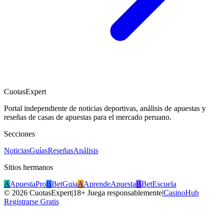
CuotasExpert
Portal independiente de noticias deportivas, análisis de apuestas y
reseñas de casas de apuestas para el mercado peruano.
Secciones
Noticias
Guías
Reseñas
Análisis
Sitios hermanos
A
ApuestaPro
B
BetGuia
A
AprendeApuesta
B
BetEscuela
©
2026
CuotasExpert
|
18+ Juega responsablemente
|
CasinoHub
Registrarse Gratis