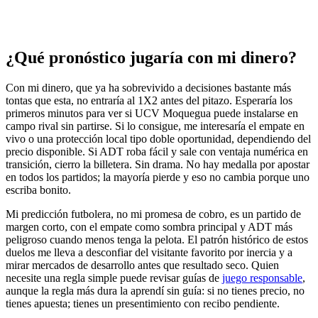
¿Qué pronóstico jugaría con mi dinero?
Con mi dinero, que ya ha sobrevivido a decisiones bastante más
tontas que esta, no entraría al 1X2 antes del pitazo. Esperaría los
primeros minutos para ver si UCV Moquegua puede instalarse en
campo rival sin partirse. Si lo consigue, me interesaría el empate en
vivo o una protección local tipo doble oportunidad, dependiendo del
precio disponible. Si ADT roba fácil y sale con ventaja numérica en
transición, cierro la billetera. Sin drama. No hay medalla por apostar
en todos los partidos; la mayoría pierde y eso no cambia porque uno
escriba bonito.
Mi predicción futbolera, no mi promesa de cobro, es un partido de
margen corto, con el empate como sombra principal y ADT más
peligroso cuando menos tenga la pelota. El patrón histórico de estos
duelos me lleva a desconfiar del visitante favorito por inercia y a
mirar mercados de desarrollo antes que resultado seco. Quien
necesite una regla simple puede revisar guías de
juego responsable
,
aunque la regla más dura la aprendí sin guía: si no tienes precio, no
tienes apuesta; tienes un presentimiento con recibo pendiente.