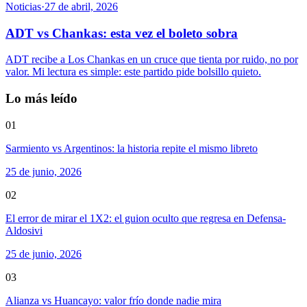
Noticias
·
27 de abril, 2026
ADT vs Chankas: esta vez el boleto sobra
ADT recibe a Los Chankas en un cruce que tienta por ruido, no por
valor. Mi lectura es simple: este partido pide bolsillo quieto.
Lo más leído
01
Sarmiento vs Argentinos: la historia repite el mismo libreto
25 de junio, 2026
02
El error de mirar el 1X2: el guion oculto que regresa en Defensa-
Aldosivi
25 de junio, 2026
03
Alianza vs Huancayo: valor frío donde nadie mira