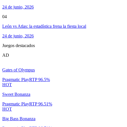
24 de junio, 2026
04
León vs Atlas: la estadística frena la fiesta local
24 de junio, 2026
Juegos destacados
AD
Gates of Olympus
Pragmatic Play
RTP
96.5
%
HOT
Sweet Bonanza
Pragmatic Play
RTP
96.51
%
HOT
Big Bass Bonanza