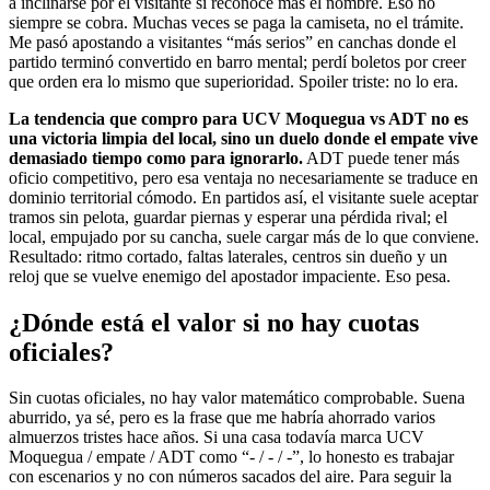
a inclinarse por el visitante si reconoce más el nombre. Eso no
siempre se cobra. Muchas veces se paga la camiseta, no el trámite.
Me pasó apostando a visitantes “más serios” en canchas donde el
partido terminó convertido en barro mental; perdí boletos por creer
que orden era lo mismo que superioridad. Spoiler triste: no lo era.
La tendencia que compro para UCV Moquegua vs ADT no es
una victoria limpia del local, sino un duelo donde el empate vive
demasiado tiempo como para ignorarlo.
ADT puede tener más
oficio competitivo, pero esa ventaja no necesariamente se traduce en
dominio territorial cómodo. En partidos así, el visitante suele aceptar
tramos sin pelota, guardar piernas y esperar una pérdida rival; el
local, empujado por su cancha, suele cargar más de lo que conviene.
Resultado: ritmo cortado, faltas laterales, centros sin dueño y un
reloj que se vuelve enemigo del apostador impaciente. Eso pesa.
¿Dónde está el valor si no hay cuotas
oficiales?
Sin cuotas oficiales, no hay valor matemático comprobable. Suena
aburrido, ya sé, pero es la frase que me habría ahorrado varios
almuerzos tristes hace años. Si una casa todavía marca UCV
Moquegua / empate / ADT como “- / - / -”, lo honesto es trabajar
con escenarios y no con números sacados del aire. Para seguir la