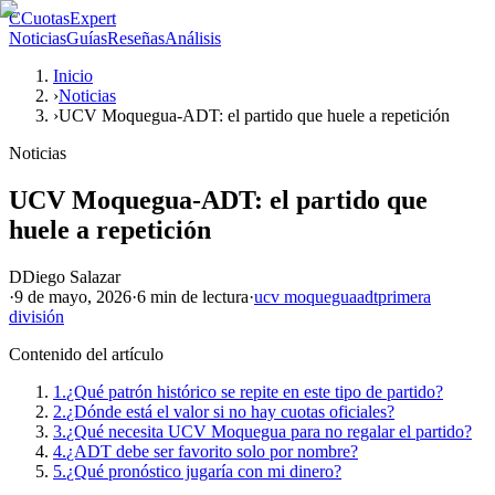
C
CuotasExpert
Noticias
Guías
Reseñas
Análisis
Inicio
›
Noticias
›
UCV Moquegua-ADT: el partido que huele a repetición
Noticias
UCV Moquegua-ADT: el partido que
huele a repetición
D
Diego Salazar
·
9 de mayo, 2026
·
6 min
de lectura
·
ucv moquegua
adt
primera
división
Contenido del artículo
1.
¿Qué patrón histórico se repite en este tipo de partido?
2.
¿Dónde está el valor si no hay cuotas oficiales?
3.
¿Qué necesita UCV Moquegua para no regalar el partido?
4.
¿ADT debe ser favorito solo por nombre?
5.
¿Qué pronóstico jugaría con mi dinero?