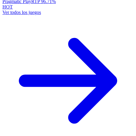
Pragmatic Play
RTP
96.71
%
HOT
Ver todos los juegos