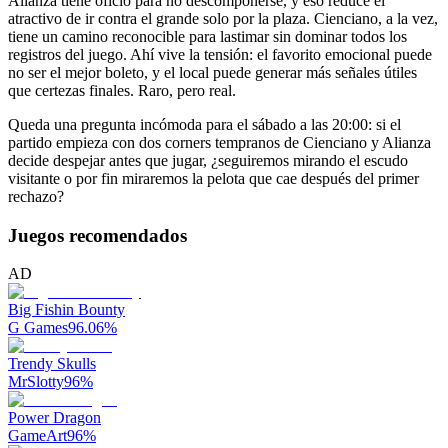
Alianza tiene oficio para no descomponerse, y eso reduce el
atractivo de ir contra el grande solo por la plaza. Cienciano, a la vez,
tiene un camino reconocible para lastimar sin dominar todos los
registros del juego. Ahí vive la tensión: el favorito emocional puede
no ser el mejor boleto, y el local puede generar más señales útiles
que certezas finales. Raro, pero real.
Queda una pregunta incómoda para el sábado a las 20:00: si el
partido empieza con dos corners tempranos de Cienciano y Alianza
decide despejar antes que jugar, ¿seguiremos mirando el escudo
visitante o por fin miraremos la pelota que cae después del primer
rechazo?
Juegos recomendados
AD
Big Fishin Bounty
G Games
96.06
%
Trendy Skulls
MrSlotty
96
%
Power Dragon
GameArt
96
%