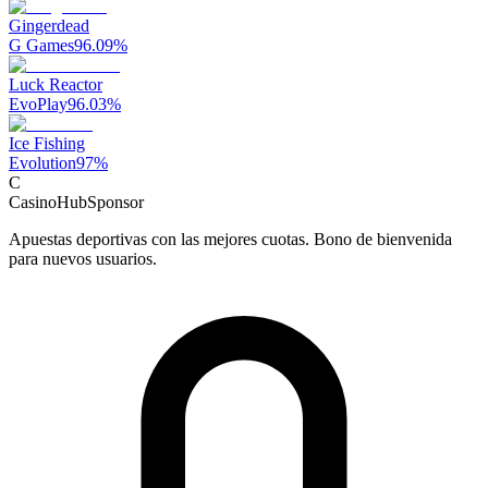
Gingerdead
G Games
96.09
%
Luck Reactor
EvoPlay
96.03
%
Ice Fishing
Evolution
97
%
C
CasinoHub
Sponsor
Apuestas deportivas con las mejores cuotas. Bono de bienvenida
para nuevos usuarios.