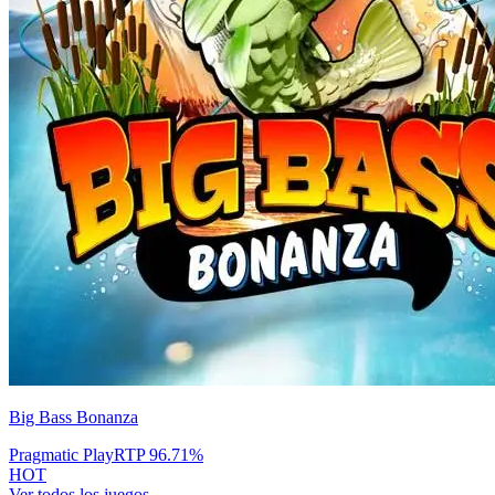
Big Bass Bonanza
Pragmatic Play
RTP
96.71
%
HOT
Ver todos los juegos