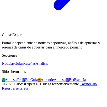
CuotasExpert
Portal independiente de noticias deportivas, análisis de apuestas y
reseñas de casas de apuestas para el mercado peruano.
Secciones
Noticias
Guías
Reseñas
Análisis
Sitios hermanos
A
ApuestaPro
B
BetGuia
A
AprendeApuesta
B
BetEscuela
©
2026
CuotasExpert
|
18+ Juega responsablemente
|
CasinoHub
Registrarse Gratis