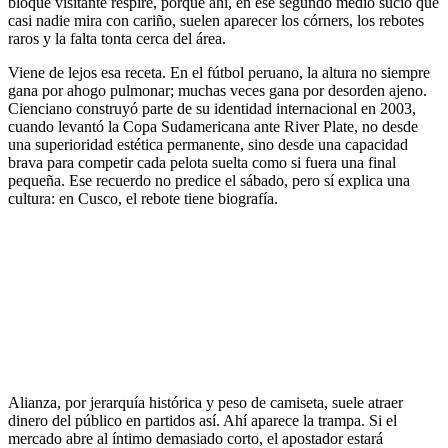
bloque visitante respire, porque ahí, en ese segundo medio sucio que
casi nadie mira con cariño, suelen aparecer los córners, los rebotes
raros y la falta tonta cerca del área.
Viene de lejos esa receta. En el fútbol peruano, la altura no siempre
gana por ahogo pulmonar; muchas veces gana por desorden ajeno.
Cienciano construyó parte de su identidad internacional en 2003,
cuando levantó la Copa Sudamericana ante River Plate, no desde
una superioridad estética permanente, sino desde una capacidad
brava para competir cada pelota suelta como si fuera una final
pequeña. Ese recuerdo no predice el sábado, pero sí explica una
cultura: en Cusco, el rebote tiene biografía.
Alianza, por jerarquía histórica y peso de camiseta, suele atraer
dinero del público en partidos así. Ahí aparece la trampa. Si el
mercado abre al íntimo demasiado corto, el apostador estará