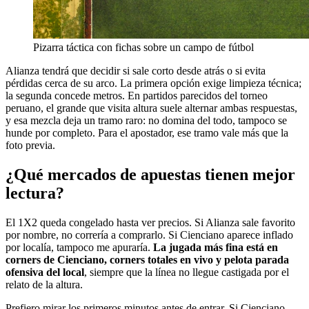
Pizarra táctica con fichas sobre un campo de fútbol
Alianza tendrá que decidir si sale corto desde atrás o si evita
pérdidas cerca de su arco. La primera opción exige limpieza técnica;
la segunda concede metros. En partidos parecidos del torneo
peruano, el grande que visita altura suele alternar ambas respuestas,
y esa mezcla deja un tramo raro: no domina del todo, tampoco se
hunde por completo. Para el apostador, ese tramo vale más que la
foto previa.
¿Qué mercados de apuestas tienen mejor
lectura?
El 1X2 queda congelado hasta ver precios. Si Alianza sale favorito
por nombre, no correría a comprarlo. Si Cienciano aparece inflado
por localía, tampoco me apuraría.
La jugada más fina está en
corners de Cienciano, corners totales en vivo y pelota parada
ofensiva del local
, siempre que la línea no llegue castigada por el
relato de la altura.
Prefiero mirar los primeros minutos antes de entrar. Si Cienciano