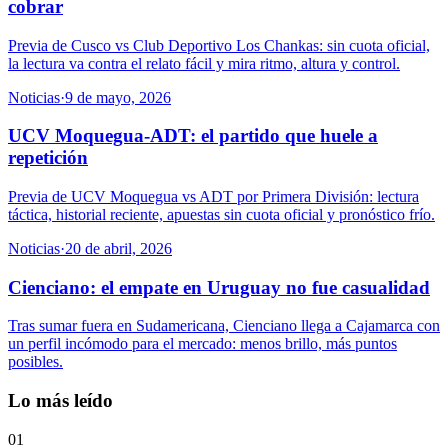
cobrar
Previa de Cusco vs Club Deportivo Los Chankas: sin cuota oficial,
la lectura va contra el relato fácil y mira ritmo, altura y control.
Noticias
·
9 de mayo, 2026
UCV Moquegua-ADT: el partido que huele a
repetición
Previa de UCV Moquegua vs ADT por Primera División: lectura
táctica, historial reciente, apuestas sin cuota oficial y pronóstico frío.
Noticias
·
20 de abril, 2026
Cienciano: el empate en Uruguay no fue casualidad
Tras sumar fuera en Sudamericana, Cienciano llega a Cajamarca con
un perfil incómodo para el mercado: menos brillo, más puntos
posibles.
Lo más leído
01