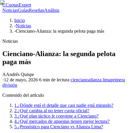
C
CuotasExpert
Noticias
Guías
Reseñas
Análisis
Inicio
›
Noticias
›
Cienciano-Alianza: la segunda pelota paga más
Noticias
Cienciano-Alianza: la segunda pelota
paga más
A
Andrés Quispe
·
12 de mayo, 2026
·
6 min
de lectura
·
cienciano
alianza lima
primera
división
Contenido del artículo
1.
¿Dónde está el detalle que casi nadie está mirando?
2.
¿Qué cambia al no tener cuota oficial?
3.
¿Qué plan táctico le conviene a Cienciano?
4.
¿Qué mercados de apuestas tienen mejor lectura?
5.
¿Pronóstico para Cienciano vs Alianza Lima?