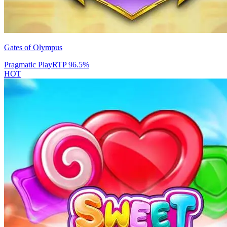
Gates of Olympus
Pragmatic Play
RTP
96.5
%
HOT