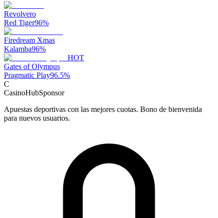
Revolvero
Red Tiger
96
%
Firedream Xmas
Kalamba
96
%
HOT
Gates of Olympus
Pragmatic Play
96.5
%
C
CasinoHub
Sponsor
Apuestas deportivas con las mejores cuotas. Bono de bienvenida
para nuevos usuarios.