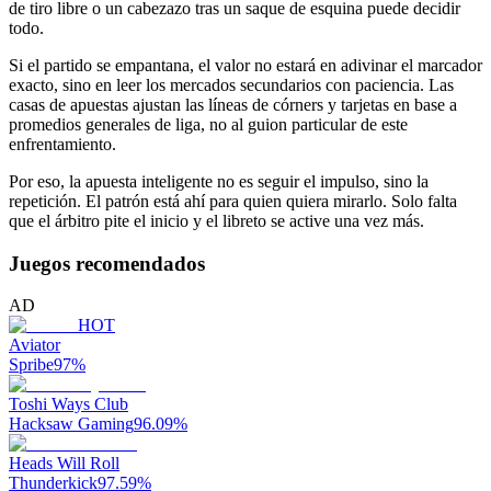
de tiro libre o un cabezazo tras un saque de esquina puede decidir
todo.
Si el partido se empantana, el valor no estará en adivinar el marcador
exacto, sino en leer los mercados secundarios con paciencia. Las
casas de apuestas ajustan las líneas de córners y tarjetas en base a
promedios generales de liga, no al guion particular de este
enfrentamiento.
Por eso, la apuesta inteligente no es seguir el impulso, sino la
repetición. El patrón está ahí para quien quiera mirarlo. Solo falta
que el árbitro pite el inicio y el libreto se active una vez más.
Juegos recomendados
AD
HOT
Aviator
Spribe
97
%
Toshi Ways Club
Hacksaw Gaming
96.09
%
Heads Will Roll
Thunderkick
97.59
%