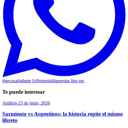
#
necaxa
#
atlante fc
#
historial
#
apuestas liga mx
Te puede interesar
Análisis
·
25 de junio, 2026
Sarmiento vs Argentinos: la historia repite el mismo
libreto