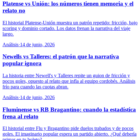
Platense vs Unión: los números tienen memoria y el
relato no
El historial Platense-Unión muestra un patrón repetido: fricción, bajo
scoring y dominio cortado. Los datos frenan la narrativa del viaje
largo.
Análisis
·
14 de junio, 2026
Newells vs Talleres: el patrón que la narrativa
popular ignora
La historia entre Newell's y Talleres repite un guion de fricción y
pocos goles, opuesto al relato que infla al equipo cordobés. Análisis
frío para cuando las cuotas abran.
Análisis
·
14 de junio, 2026
Fluminense vs RB Bragantino: cuando la estadística
frena al relato
El historial entre Flu y Bragantino pide duelos trabados y de pocos
goles. El imaginario popular espera un partido abierto. ¿Qué debería
primar en tu boleto?