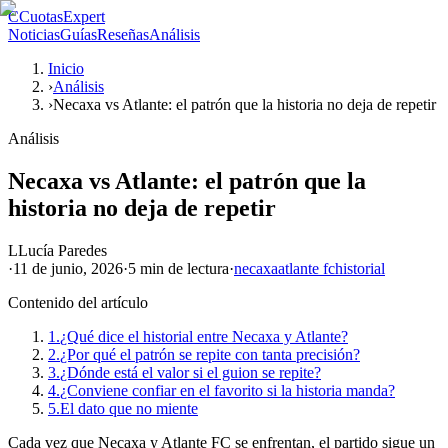
C
CuotasExpert
Noticias
Guías
Reseñas
Análisis
Inicio
›
Análisis
›
Necaxa vs Atlante: el patrón que la historia no deja de repetir
Análisis
Necaxa vs Atlante: el patrón que la
historia no deja de repetir
L
Lucía Paredes
·
11 de junio, 2026
·
5 min
de lectura
·
necaxa
atlante fc
historial
Contenido del artículo
1.
¿Qué dice el historial entre Necaxa y Atlante?
2.
¿Por qué el patrón se repite con tanta precisión?
3.
¿Dónde está el valor si el guion se repite?
4.
¿Conviene confiar en el favorito si la historia manda?
5.
El dato que no miente
Cada vez que Necaxa y Atlante FC se enfrentan, el partido sigue un