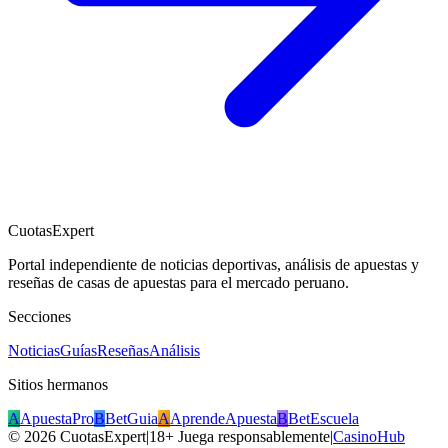
CuotasExpert
Portal independiente de noticias deportivas, análisis de apuestas y
reseñas de casas de apuestas para el mercado peruano.
Secciones
Noticias
Guías
Reseñas
Análisis
Sitios hermanos
A
ApuestaPro
B
BetGuia
A
AprendeApuesta
B
BetEscuela
©
2026
CuotasExpert
|
18+ Juega responsablemente
|
CasinoHub