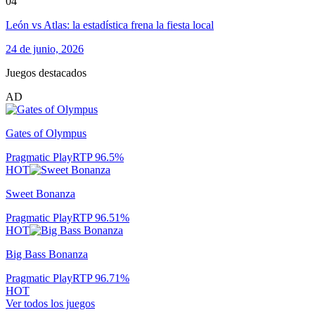
04
León vs Atlas: la estadística frena la fiesta local
24 de junio, 2026
Juegos destacados
AD
Gates of Olympus
Pragmatic Play
RTP
96.5
%
HOT
Sweet Bonanza
Pragmatic Play
RTP
96.51
%
HOT
Big Bass Bonanza
Pragmatic Play
RTP
96.71
%
HOT
Ver todos los juegos