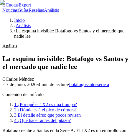
C
CuotasExpert
Noticias
Guías
Reseñas
Análisis
Inicio
›
Análisis
›
La esquina invisible: Botafogo vs Santos y el mercado que
nadie lee
Análisis
La esquina invisible: Botafogo vs Santos y
el mercado que nadie lee
C
Carlos Méndez
·
17 de junio, 2026
·
4 min
de lectura
·
botafogo
santos
serie a
Contenido del artículo
1.
¿Por qué el 1X2 es una trampa?
2.
¿Dónde está el pico de córners?
3.
El detalle aéreo que pocos revisan
4.
¿Qué hacer antes del pitazo?
Botafogo recibe a Santos en la Serie A. El 1X2 es un embrollo con