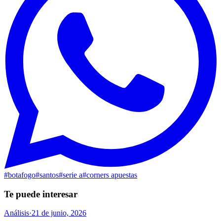
#
botafogo
#
santos
#
serie a
#
corners apuestas
Te puede interesar
Análisis
·
21 de junio, 2026