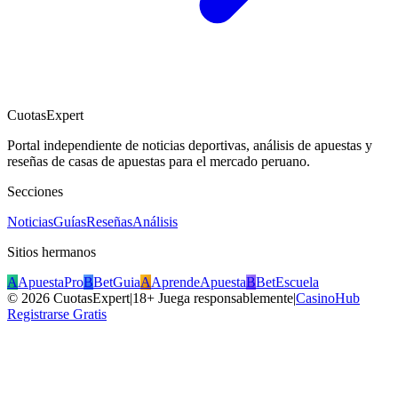
CuotasExpert
Portal independiente de noticias deportivas, análisis de apuestas y
reseñas de casas de apuestas para el mercado peruano.
Secciones
Noticias
Guías
Reseñas
Análisis
Sitios hermanos
A
ApuestaPro
B
BetGuia
A
AprendeApuesta
B
BetEscuela
©
2026
CuotasExpert
|
18+ Juega responsablemente
|
CasinoHub
Registrarse Gratis