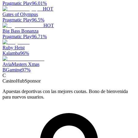
Pragmatic Play
96.01
%
HOT
Gates of Olympus
Pragmatic Play
96.5
%
HOT
Big Bass Bonanza
Pragmatic Play
96.71
%
Ruby Heist
Kalamba
96
%
AviaMasters Xmas
BGaming
97
%
C
CasinoHub
Sponsor
Apuestas deportivas con las mejores cuotas. Bono de bienvenida
para nuevos usuarios.