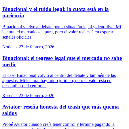
Binacional y el ruido legal: la cuota está en la
paciencia
Binacional vuelve al debate por su situación legal y deportiva. Mi
lectura: el mercado se apura, pero el valor real está en esperar
señales oficiales.
Noticias
·
23 de febrero, 2026
Binacional: el regreso legal que el mercado no sabe
medir
El caso Binacional volvió al centro del debate y también de las
apuestas. Mi lectura: hay ruido jurídico, pero el valor está en
desconfiar de la euforia.
Reseñas
·
23 de febrero, 2026
Aviator: reseña honesta del crash que más quema
saldos
Probé Aviator cuando creía tener control y terminé pagando la