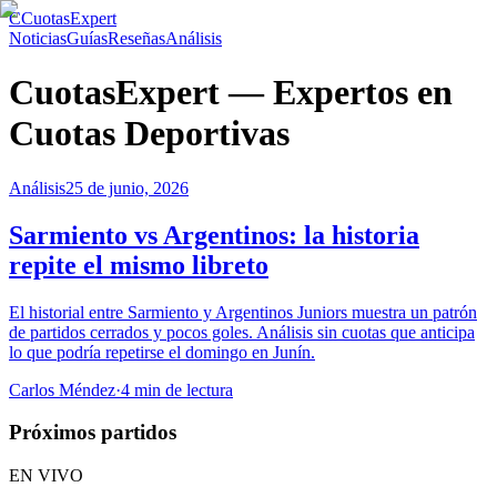
C
CuotasExpert
Noticias
Guías
Reseñas
Análisis
CuotasExpert
—
Expertos en
Cuotas Deportivas
Análisis
25 de junio, 2026
Sarmiento vs Argentinos: la historia
repite el mismo libreto
El historial entre Sarmiento y Argentinos Juniors muestra un patrón
de partidos cerrados y pocos goles. Análisis sin cuotas que anticipa
lo que podría repetirse el domingo en Junín.
Carlos Méndez
·
4 min
de lectura
Próximos partidos
EN VIVO