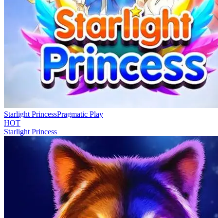
Starlight Princess
Pragmatic Play
HOT
Starlight Princess