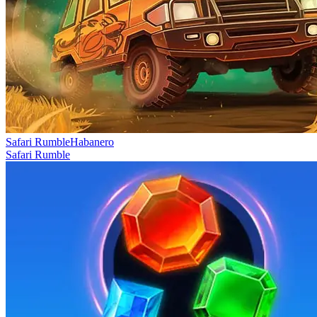
Safari Rumble
Habanero
Safari Rumble