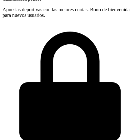
Apuestas deportivas con las mejores cuotas. Bono de bienvenida
para nuevos usuarios.