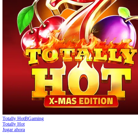
Totally Hot
BGaming
Totally Hot
Jugar ahora