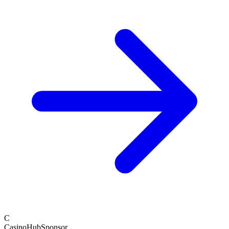
C
CasinoHub
Sponsor