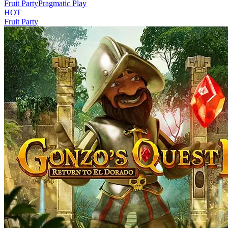
Fruit Party
Pragmatic Play
HOT
Fruit Party