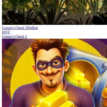
Gonzo's Quest 2
NetEnt
HOT
Gonzo's Quest 2