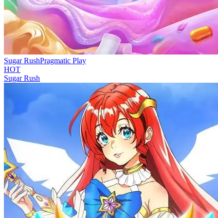
Sugar Rush
Pragmatic Play
HOT
Sugar Rush