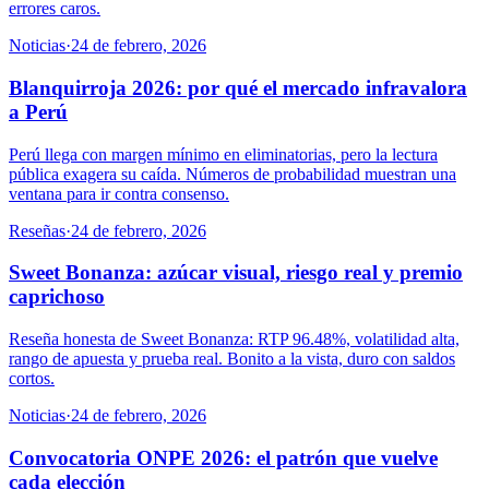
errores caros.
Noticias
·
24 de febrero, 2026
Blanquirroja 2026: por qué el mercado infravalora
a Perú
Perú llega con margen mínimo en eliminatorias, pero la lectura
pública exagera su caída. Números de probabilidad muestran una
ventana para ir contra consenso.
Reseñas
·
24 de febrero, 2026
Sweet Bonanza: azúcar visual, riesgo real y premio
caprichoso
Reseña honesta de Sweet Bonanza: RTP 96.48%, volatilidad alta,
rango de apuesta y prueba real. Bonito a la vista, duro con saldos
cortos.
Noticias
·
24 de febrero, 2026
Convocatoria ONPE 2026: el patrón que vuelve
cada elección