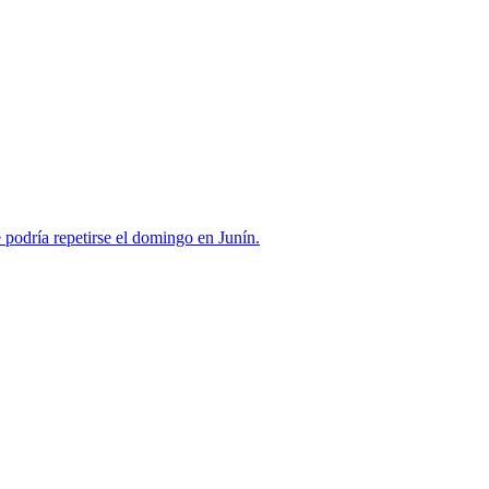
e podría repetirse el domingo en Junín.