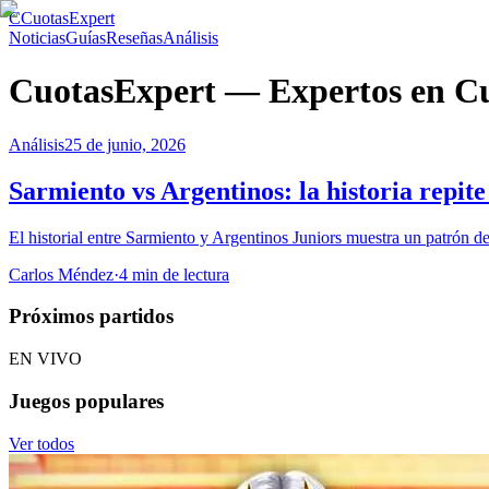
C
CuotasExpert
Noticias
Guías
Reseñas
Análisis
CuotasExpert
—
Expertos en C
Análisis
25 de junio, 2026
Sarmiento vs Argentinos: la historia repite
El historial entre Sarmiento y Argentinos Juniors muestra un patrón de
Carlos Méndez
·
4 min
de lectura
Próximos partidos
EN VIVO
Juegos populares
Ver todos