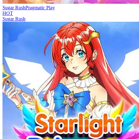
Sugar Rush
Pragmatic Play
HOT
Sugar Rush