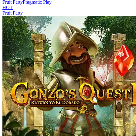
Fruit Party
Pragmatic Play
HOT
Fruit Party