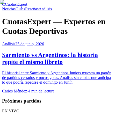
C
CuotasExpert
Noticias
Guías
Reseñas
Análisis
CuotasExpert
—
Expertos en
Cuotas Deportivas
Análisis
25 de junio, 2026
Sarmiento vs Argentinos: la historia
repite el mismo libreto
El historial entre Sarmiento y Argentinos Juniors muestra un patrón
de partidos cerrados y pocos goles. Análisis sin cuotas que anticipa
lo que podría repetirse el domingo en Junín.
Carlos Méndez
·
4 min
de lectura
Próximos partidos
EN VIVO