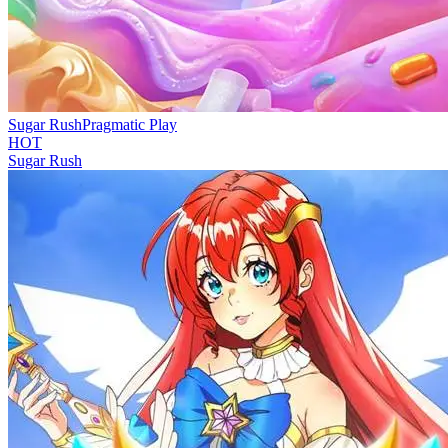
Sugar Rush
Pragmatic Play
HOT
Sugar Rush