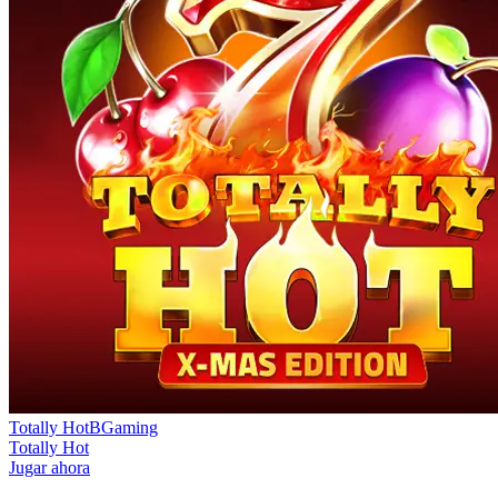
Totally Hot
BGaming
Totally Hot
Jugar ahora