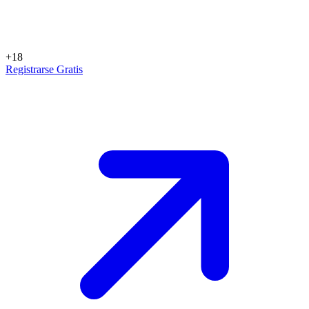
+18
Registrarse Gratis