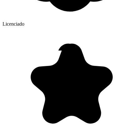
Licenciado