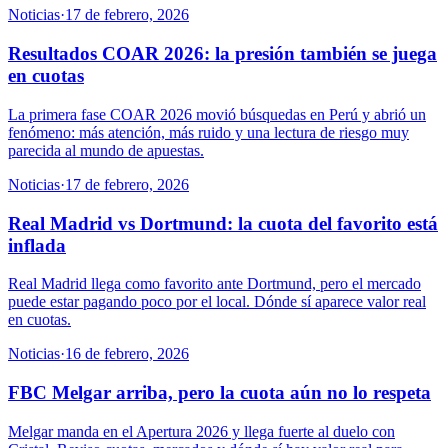
Noticias
·
17 de febrero, 2026
Resultados COAR 2026: la presión también se juega
en cuotas
La primera fase COAR 2026 movió búsquedas en Perú y abrió un
fenómeno: más atención, más ruido y una lectura de riesgo muy
parecida al mundo de apuestas.
Noticias
·
17 de febrero, 2026
Real Madrid vs Dortmund: la cuota del favorito está
inflada
Real Madrid llega como favorito ante Dortmund, pero el mercado
puede estar pagando poco por el local. Dónde sí aparece valor real
en cuotas.
Noticias
·
16 de febrero, 2026
FBC Melgar arriba, pero la cuota aún no lo respeta
Melgar manda en el Apertura 2026 y llega fuerte al duelo con