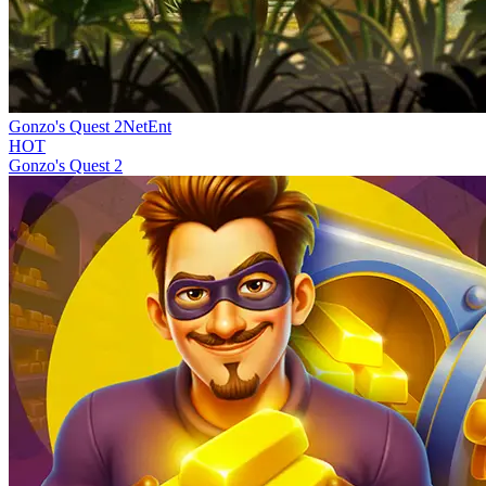
Gonzo's Quest 2
NetEnt
HOT
Gonzo's Quest 2