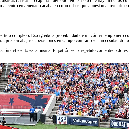
adísticas básicas no capturan del todo. No es solo que haya muchos cór
 cada centro envenenado acaba en córner. Los que apuestan al over de esq
rtido completo. Eso iguala la probabilidad de un córner tempranero con 
: presión alta, recuperaciones en campo contrario y la necesidad de forza
ección del viento es la misma. El patrón se ha repetido con entrenadores 