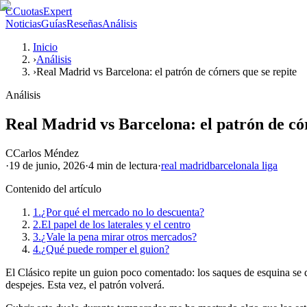
C
CuotasExpert
Noticias
Guías
Reseñas
Análisis
Inicio
›
Análisis
›
Real Madrid vs Barcelona: el patrón de córners que se repite
Análisis
Real Madrid vs Barcelona: el patrón de cór
C
Carlos Méndez
·
19 de junio, 2026
·
4 min
de lectura
·
real madrid
barcelona
la liga
Contenido del artículo
1.
¿Por qué el mercado no lo descuenta?
2.
El papel de los laterales y el centro
3.
¿Vale la pena mirar otros mercados?
4.
¿Qué puede romper el guion?
El Clásico repite un guion poco comentado: los saques de esquina se d
despejes. Esta vez, el patrón volverá.