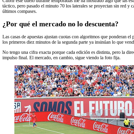
Cubrir este duelo durante temporadas me ha mostrado algo que las est
táctico, pero pasado el minuto 70 los laterales se proyectan sin red y
últimos compases.
¿Por qué el mercado no lo descuenta?
Las casas de apuestas ajustan cuotas con algoritmos que ponderan el pa
los primeros diez minutos de la segunda parte ya insinúan lo que vendrá
No tengo una cifra exacta porque cada edición es distinta, pero la dir
impulso final. El mercado, en cambio, sigue viendo la foto fija.