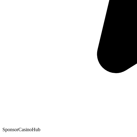
Sponsor
CasinoHub