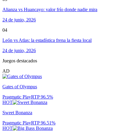
Alianza vs Huancayo: valor frío donde nadie mira
24 de junio, 2026
04
León vs Atlas: la estadística frena la fiesta local
24 de junio, 2026
Juegos destacados
AD
Gates of Olympus
Pragmatic Play
RTP
96.5
%
HOT
Sweet Bonanza
Pragmatic Play
RTP
96.51
%
HOT