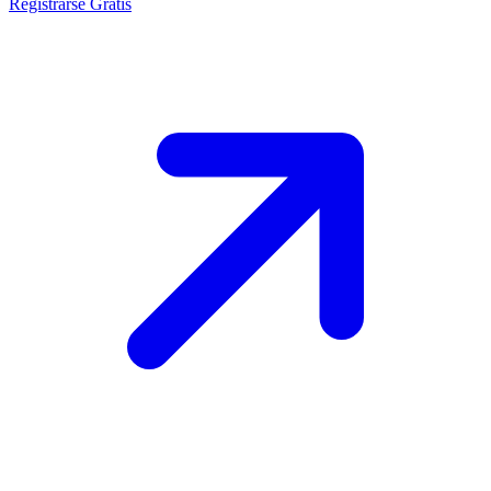
Registrarse Gratis