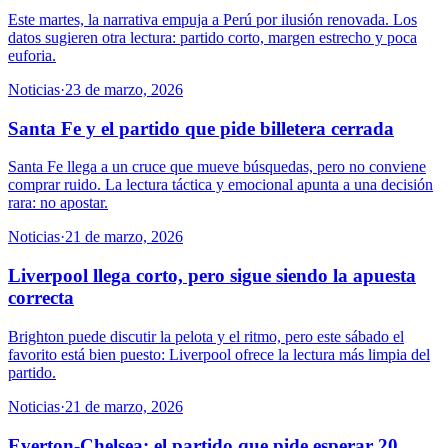
Este martes, la narrativa empuja a Perú por ilusión renovada. Los
datos sugieren otra lectura: partido corto, margen estrecho y poca
euforia.
Noticias
·
23 de marzo, 2026
Santa Fe y el partido que pide billetera cerrada
Santa Fe llega a un cruce que mueve búsquedas, pero no conviene
comprar ruido. La lectura táctica y emocional apunta a una decisión
rara: no apostar.
Noticias
·
21 de marzo, 2026
Liverpool llega corto, pero sigue siendo la apuesta
correcta
Brighton puede discutir la pelota y el ritmo, pero este sábado el
favorito está bien puesto: Liverpool ofrece la lectura más limpia del
partido.
Noticias
·
21 de marzo, 2026
Everton-Chelsea: el partido que pide esperar 20