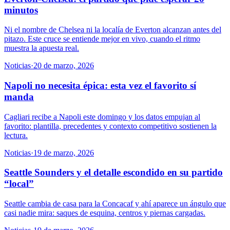
minutos
Ni el nombre de Chelsea ni la localía de Everton alcanzan antes del
pitazo. Este cruce se entiende mejor en vivo, cuando el ritmo
muestra la apuesta real.
Noticias
·
20 de marzo, 2026
Napoli no necesita épica: esta vez el favorito sí
manda
Cagliari recibe a Napoli este domingo y los datos empujan al
favorito: plantilla, precedentes y contexto competitivo sostienen la
lectura.
Noticias
·
19 de marzo, 2026
Seattle Sounders y el detalle escondido en su partido
“local”
Seattle cambia de casa para la Concacaf y ahí aparece un ángulo que
casi nadie mira: saques de esquina, centros y piernas cargadas.