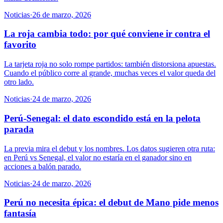
Noticias
·
26 de marzo, 2026
La roja cambia todo: por qué conviene ir contra el
favorito
La tarjeta roja no solo rompe partidos: también distorsiona apuestas.
Cuando el público corre al grande, muchas veces el valor queda del
otro lado.
Noticias
·
24 de marzo, 2026
Perú-Senegal: el dato escondido está en la pelota
parada
La previa mira el debut y los nombres. Los datos sugieren otra ruta:
en Perú vs Senegal, el valor no estaría en el ganador sino en
acciones a balón parado.
Noticias
·
24 de marzo, 2026
Perú no necesita épica: el debut de Mano pide menos
fantasía