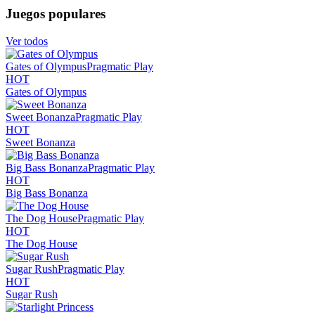
Juegos populares
Ver todos
Gates of Olympus
Pragmatic Play
HOT
Gates of Olympus
Sweet Bonanza
Pragmatic Play
HOT
Sweet Bonanza
Big Bass Bonanza
Pragmatic Play
HOT
Big Bass Bonanza
The Dog House
Pragmatic Play
HOT
The Dog House
Sugar Rush
Pragmatic Play
HOT
Sugar Rush