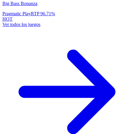
Big Bass Bonanza
Pragmatic Play
RTP
96.71
%
HOT
Ver todos los juegos