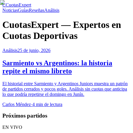
C
CuotasExpert
Noticias
Guías
Reseñas
Análisis
CuotasExpert
—
Expertos en
Cuotas Deportivas
Análisis
25 de junio, 2026
Sarmiento vs Argentinos: la historia
repite el mismo libreto
El historial entre Sarmiento y Argentinos Juniors muestra un patrón
de partidos cerrados y pocos goles. Análisis sin cuotas que anticipa
lo que podría repetirse el domingo en Junín.
Carlos Méndez
·
4 min
de lectura
Próximos partidos
EN VIVO