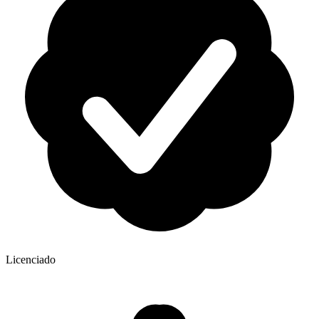
Licenciado